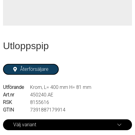
Utloppspip
Återförsäljare
Utförande
Krom, L= 400 mm H= 81 mm
Art.nr
450240.AE
RSK
8155616
GTIN
7391887179914
Välj variant