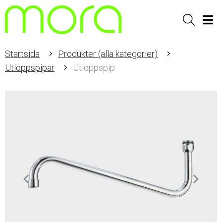
Sök
Men
Startsida
Produkter (alla kategorier)
Utloppspipar
Utloppspip
Item
1
of
2