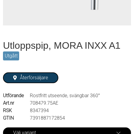
Utloppspip, MORA INXX A1
Utgått
Återförsäljare
Utförande
Rostfritt utseende, svängbar 360°
Art.nr
708479.75AE
RSK
8347394
GTIN
7391887172854
Välj variant