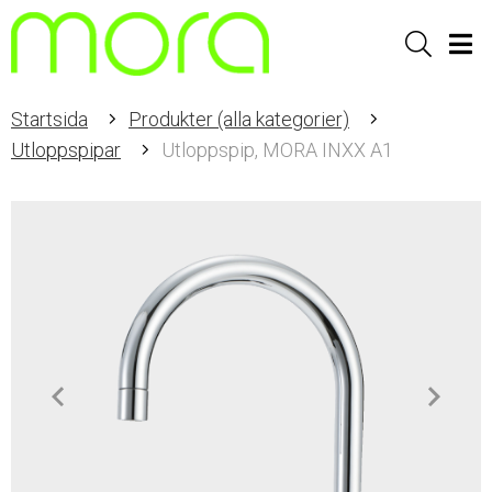
Sök
Men
Startsida
Produkter (alla kategorier)
Utloppspipar
Utloppspip, MORA INXX A1
Item
1
of
2