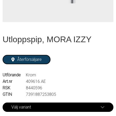
Utloppspip, MORA IZZY
Återförsäljare
Utförande
Krom
Art.nr
409616.AE
RSK
8440596
GTIN
7391887253805
Välj variant