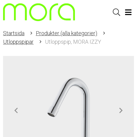
Sök
Men
Startsida
Produkter (alla kategorier)
Utloppspipar
Utloppspip, MORA IZZY
Item
1
of
1