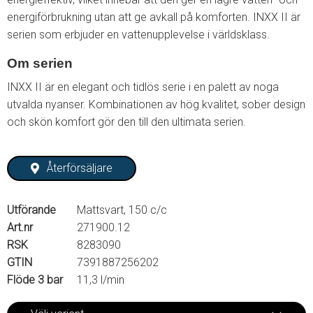
energiförbrukning utan att ge avkall på komforten. INXX II är
serien som erbjuder en vattenupplevelse i världsklass.
Om serien
INXX II är en elegant och tidlös serie i en palett av noga
utvalda nyanser. Kombinationen av hög kvalitet, sober design
och skön komfort gör den till den ultimata serien.
Återförsäljare
Utförande
Mattsvart, 150 c/c
Art.nr
271900.12
RSK
8283090
GTIN
7391887256202
Flöde 3 bar
11,3 l/min