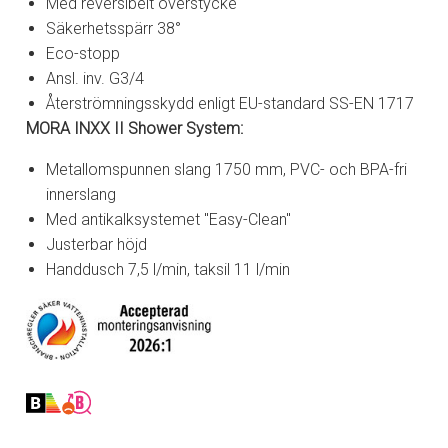
Med reversibelt överstycke
Säkerhetsspärr 38°
Eco-stopp
Ansl. inv. G3/4
Återströmningsskydd enligt EU-standard SS-EN 1717
MORA INXX II Shower System:
Metallomspunnen slang 1750 mm, PVC- och BPA-fri
innerslang
Med antikalksystemet "Easy-Clean"
Justerbar höjd
Handdusch 7,5 l/min, taksil 11 l/min