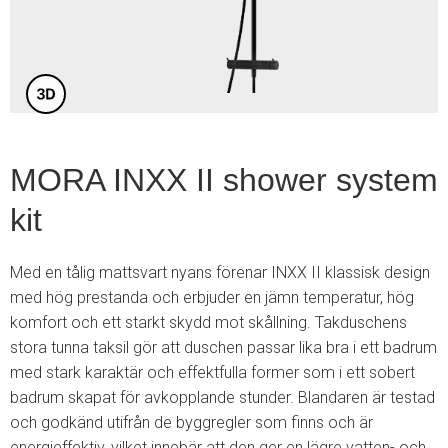
5
MORA INXX II shower system
kit
Med en tålig mattsvart nyans förenar INXX II klassisk design
med hög prestanda och erbjuder en jämn temperatur, hög
komfort och ett starkt skydd mot skållning. Takduschens
stora tunna taksil gör att duschen passar lika bra i ett badrum
med stark karaktär och effektfulla former som i ett sobert
badrum skapat för avkopplande stunder. Blandaren är testad
och godkänd utifrån de byggregler som finns och är
energieffektiv, vilket innebär att den ger en lägre vatten- och