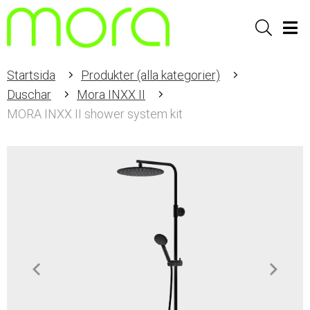
Sök
Men
Startsida
Produkter (alla kategorier)
Duschar
Mora INXX II
MORA INXX II shower system kit
Item
1
of