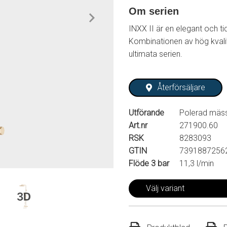
Om serien
INXX II är en elegant och ti
Kombinationen av hög kvalit
ultimata serien.
Återförsäljare
Utförande
Polerad mäss
Art.nr
271900.60
RSK
8283093
GTIN
7391887256
Flöde 3 bar
11,3 l/min
Välj variant