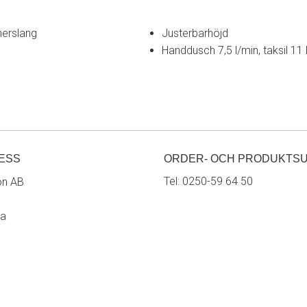
nerslang
Justerbarhöjd
Handdusch 7,5 l/min, taksil 11 
ESS
ORDER- OCH PRODUKTS
Tel:
0250-59 64 50
on AB
ra