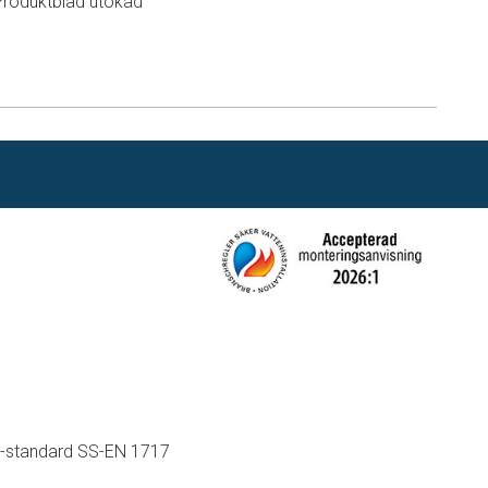
Produktblad utökad
n
U-standard SS-EN 1717