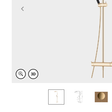
Item
1
of
4