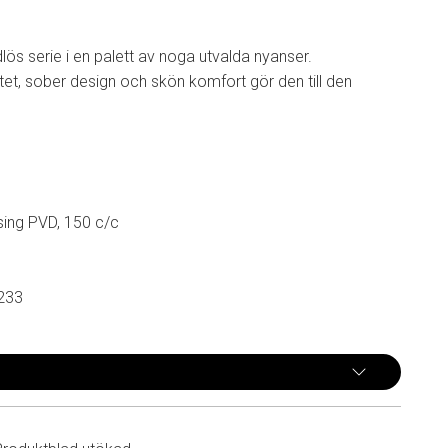
dlös serie i en palett av noga utvalda nyanser.
et, sober design och skön komfort gör den till den
ing PVD, 150 c/c
233