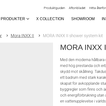
Produktguiden
Aftonbladet
Hitta återfö
PRODUKTER
X COLLECTION
SHOWROOM
I
r
Mora INXX II
MORA INXX II shower system kit
MORA INXX II
Med den moderna hållbara n
med hög prestanda och erbj
skydd mot skållning. Takdusc
ett badrum med stark karakt
skapat för avkopplande stu
byggregler som finns och är 
och energiförbrukning utan 
en vattenupplevelse i världs