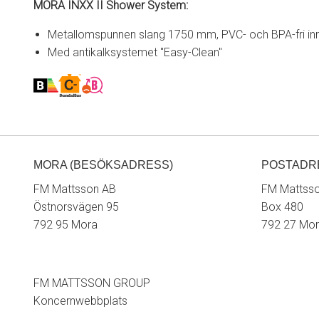
MORA INXX II Shower System:
Metallomspunnen slang 1750 mm, PVC- och BPA-fri in
Med antikalksystemet "Easy-Clean"
MORA (BESÖKSADRESS)
POSTADR
FM Mattsson AB
FM Mattss
Östnorsvägen 95
Box 480
792 95 Mora
792 27 Mo
FM MATTSSON GROUP
Koncernwebbplats