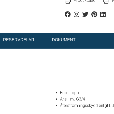
Produktblad
Facebook
Instagram
Twitter
Pinterest
Linkedi
RESERVDELAR
DOKUMENT
Eco-stopp
Ansl. inv. G3/4
Återströmningsskydd enligt E