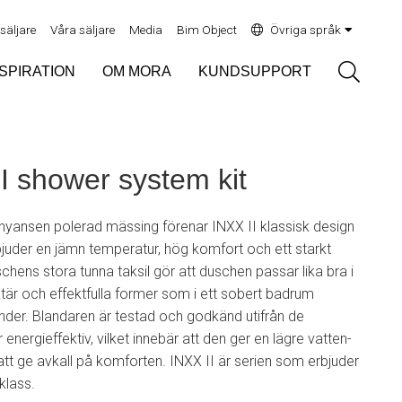
rsäljare
Våra säljare
Media
Bim Object
Övriga språk
Sök
NSPIRATION
OM MORA
KUNDSUPPORT
 shower system kit
yansen polerad mässing förenar INXX II klassisk design
uder en jämn temperatur, hög komfort och ett starkt
hens stora tunna taksil gör att duschen passar lika bra i
är och effektfulla former som i ett sobert badrum
nder. Blandaren är testad och godkänd utifrån de
energieffektiv, vilket innebär att den ger en lägre vatten-
att ge avkall på komforten. INXX II är serien som erbjuder
klass.