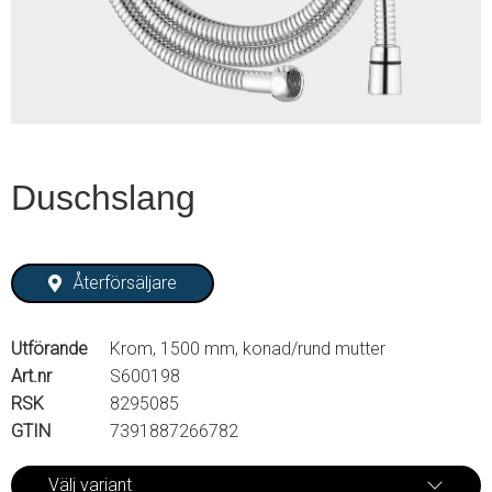
2
Duschslang
Återförsäljare
Utförande
Krom, 1500 mm, konad/rund mutter
Art.nr
S600198
RSK
8295085
GTIN
7391887266782
Välj variant