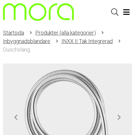
Sök
Men
Startsida
Produkter (alla kategorier)
Inbyggnadsblandare
INXX II Tak Integrerad
Duschslang
Item
1
of