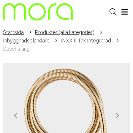
Sök
Men
Startsida
Produkter (alla kategorier)
Inbyggnadsblandare
INXX II Tak Integrerad
Duschslang
Item
1
of