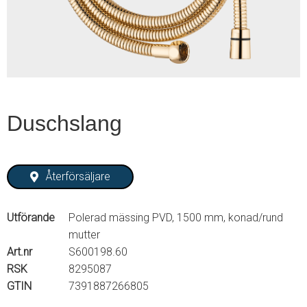
2
Duschslang
Återförsäljare
Utförande
Polerad mässing PVD, 1500 mm, konad/rund
mutter
Art.nr
S600198.60
RSK
8295087
GTIN
7391887266805