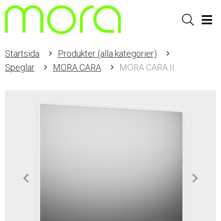
Sök
Men
Startsida
Produkter (alla kategorier)
Speglar
MORA CARA
MORA CARA II
Item
1
of
5