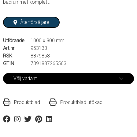
badrummet komplett.
Återförsäljare
Utförande
1000 x 800 mm
Art.nr
953133
RSK
8879858
GTIN
7391887265563
Välj variant
Produktblad
Produktblad utökad
Facebook
Instagram
Twitter
Pinterest
Linkedin