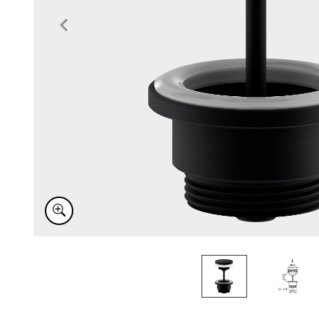
Item
1
of
2