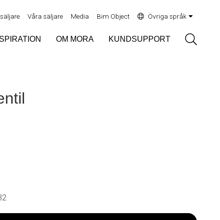
rsäljare
Våra säljare
Media
Bim Object
Övriga språk
Sök
NSPIRATION
OM MORA
KUNDSUPPORT
ntil
32