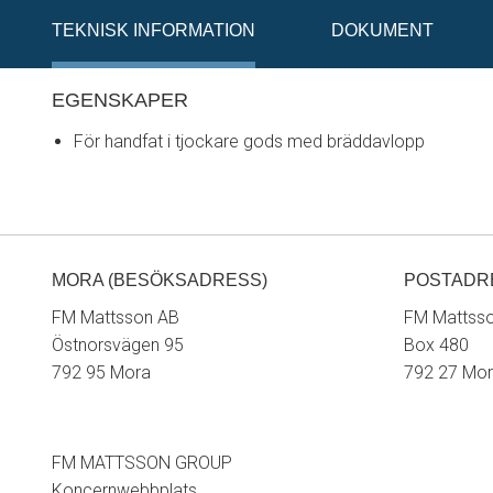
TEKNISK INFORMATION
DOKUMENT
EGENSKAPER
För handfat i tjockare gods med bräddavlopp
MORA (BESÖKSADRESS)
POSTADR
FM Mattsson AB
FM Mattss
Östnorsvägen 95
Box 480
792 95 Mora
792 27 Mo
FM MATTSSON GROUP
Koncernwebbplats