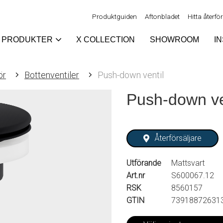
Produktguiden
Aftonbladet
Hitta återfö
PRODUKTER
X COLLECTION
SHOWROOM
I
ör
Bottenventiler
Push-down ventil
Push-down ve
Återförsäljare
Utförande
Mattsvart
Art.nr
S600067.12
RSK
8560157
GTIN
73918872631