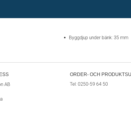
Byggdjup under bänk: 35 mm
ESS
ORDER- OCH PRODUKTS
Tel:
0250-59 64 50
on AB
ra