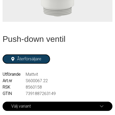
Push-down ventil
Återförsäljare
Utförande
Mattvit
Art.nr
S600067.22
RSK
8560158
GTIN
7391887263149
Välj variant