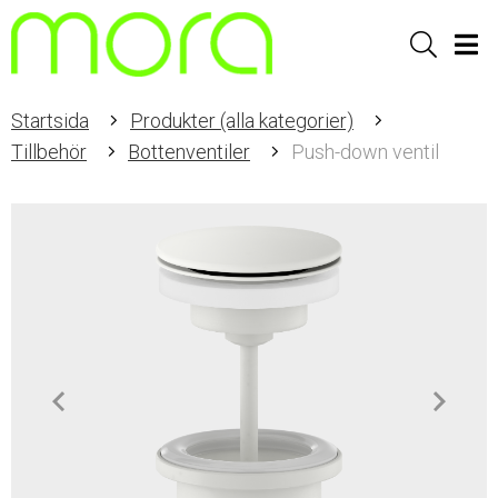
Sök
Men
Startsida
Produkter (alla kategorier)
Tillbehör
Bottenventiler
Push-down ventil
Item
1
of
2